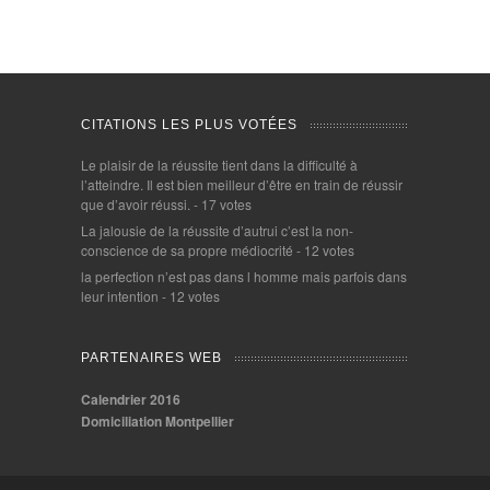
CITATIONS LES PLUS VOTÉES
Le plaisir de la réussite tient dans la difficulté à
l’atteindre. Il est bien meilleur d’être en train de réussir
que d’avoir réussi.
- 17 votes
La jalousie de la réussite d’autrui c’est la non-
conscience de sa propre médiocrité
- 12 votes
la perfection n’est pas dans l homme mais parfois dans
leur intention
- 12 votes
PARTENAIRES WEB
Calendrier 2016
Domiciliation Montpellier