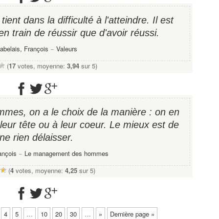
tient dans la difficulté à l'atteindre. Il est
en train de réussir que d'avoir réussi.
abelais, François
−
Valeurs
(
17
votes, moyenne:
3,94
sur 5)
mes, on a le choix de la manière : on en
 leur tête ou à leur coeur. Le mieux est de
ne rien délaisser.
ançois
−
Le management des hommes
(
4
votes, moyenne:
4,25
sur 5)
4
5
…
10
20
30
…
»
Dernière page »