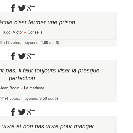
école c'est fermer une prison
Hugo, Victor
−
Conseils
(
12
votes, moyenne:
4,00
sur 5)
t pas, il faut toujours viser la presque-
perfection
Jean Bodin
−
La méthode
(
4
votes, moyenne:
3,50
sur 5)
r vivre et non pas vivre pour manger