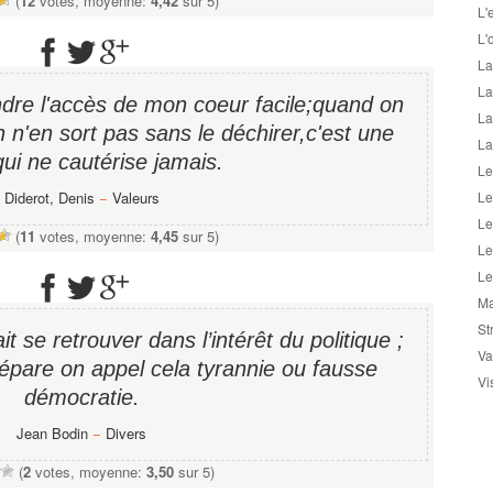
(
12
votes, moyenne:
4,42
sur 5)
L'
L'
La
La
endre l'accès de mon coeur facile;quand on
La
n n'en sort pas sans le déchirer,c'est une
La
qui ne cautérise jamais.
Le
Diderot, Denis
−
Valeurs
Le
Le
(
11
votes, moyenne:
4,45
sur 5)
Le
Le
Ma
St
it se retrouver dans l’intérêt du politique ;
Va
pare on appel cela tyrannie ou fausse
Vi
démocratie.
Jean Bodin
−
Divers
(
2
votes, moyenne:
3,50
sur 5)