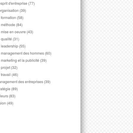
esprit d'entreprise
(77)
organisation
(39)
 formation
(58)
 méthode
(84)
 mise en oeuvre
(43)
 qualité
(31)
 leadership
(55)
 management des hommes
(60)
 marketing et la publicité
(39)
 projet
(32)
 travail
(46)
nagement des entreprises
(39)
ratégie
(89)
leurs
(83)
sion
(49)