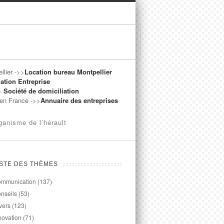
llier ->>
Location bureau Montpellier
ation Entreprise
->
Société de domiciliation
t en France ->>
Annuaire des entreprises
ganisme de l’hérault
ISTE DES THÈMES
mmunication
(137)
nseils
(53)
vers
(123)
novation
(71)