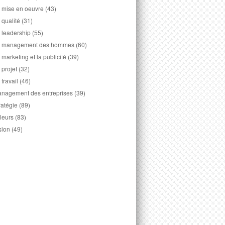
 mise en oeuvre
(43)
 qualité
(31)
 leadership
(55)
 management des hommes
(60)
 marketing et la publicité
(39)
 projet
(32)
 travail
(46)
nagement des entreprises
(39)
ratégie
(89)
leurs
(83)
sion
(49)