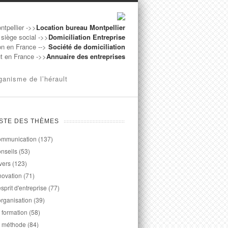
ntpellier ->>
Location bureau Montpellier
 siège social ->>
Domiciliation Entreprise
on en France -->
Société de domiciliation
ut en France ->>
Annuaire des entreprises
ganisme de l’hérault
ISTE DES THÈMES
mmunication
(137)
nseils
(53)
vers
(123)
novation
(71)
esprit d'entreprise
(77)
organisation
(39)
 formation
(58)
 méthode
(84)