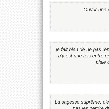
Ouvrir une 
je fait bien de ne pas r
n’y est une fois entré,o
plaie 
La sagesse suprême, c’es
pas les perdre du