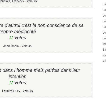
abelais, François
-
Valeurs
La
La
Le
Le
ite d’autrui c’est la non-conscience de sa
Le
propre médiocrité
Le
votes
12
Le
Ma
Jean Bodin
-
Valeurs
St
Va
Vi
as dans l homme mais parfois dans leur
intention
votes
12
Laurent ROS
-
Valeurs