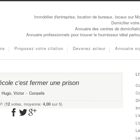
Immobilier d'entreprise, location de bureaux, locaux sur Mo
Domicilier votre
Annuaire des centres de domiciliati
Annuaire professionnels pour trouver le fournisseur idéal parto
ons
Proposez votre citation
Devenez acteur
Annuaire or
L
école c'est fermer une prison
Co
Hugo, Victor
−
Conseils
Co
Di
(
12
votes, moyenne:
4,00
sur 5)
In
L'
L'
La
La