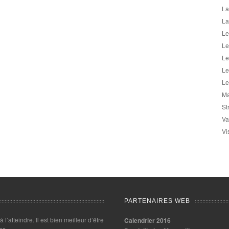
La
La
Le
Le
Le
Le
Le
Ma
St
Va
Vi
PARTENAIRES WEB
 à l’atteindre. Il est bien meilleur d’être
Calendrier 2016
es