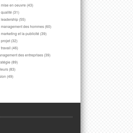
 mise en oeuvre
(43)
 qualité
(31)
 leadership
(55)
 management des hommes
(60)
 marketing et la publicité
(39)
 projet
(32)
 travail
(46)
nagement des entreprises
(39)
ratégie
(89)
leurs
(83)
sion
(49)