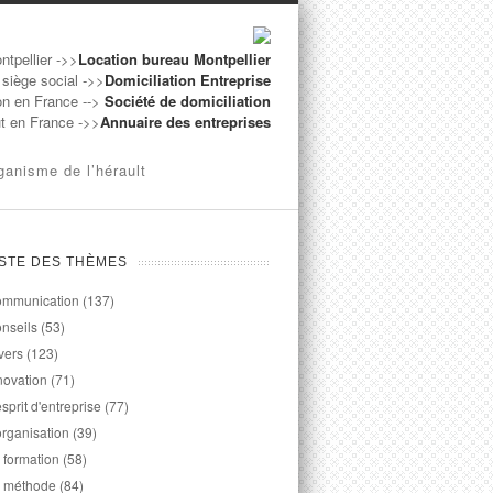
ntpellier ->>
Location bureau Montpellier
 siège social ->>
Domiciliation Entreprise
on en France -->
Société de domiciliation
ut en France ->>
Annuaire des entreprises
ganisme de l’hérault
ISTE DES THÈMES
mmunication
(137)
nseils
(53)
vers
(123)
novation
(71)
esprit d'entreprise
(77)
organisation
(39)
 formation
(58)
 méthode
(84)