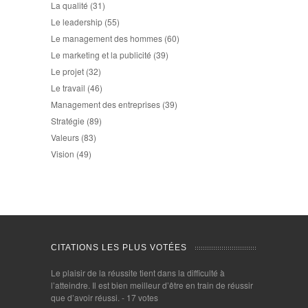
La qualité
(31)
Le leadership
(55)
Le management des hommes
(60)
Le marketing et la publicité
(39)
Le projet
(32)
Le travail
(46)
Management des entreprises
(39)
Stratégie
(89)
Valeurs
(83)
Vision
(49)
CITATIONS LES PLUS VOTÉES
Le plaisir de la réussite tient dans la difficulté à
l’atteindre. Il est bien meilleur d’être en train de réussir
que d’avoir réussi.
- 17 votes