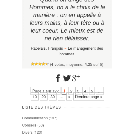
Hommes, on a le choix de la
manière : on en appelle à
leurs mains, à leur tête ou à
leur coeur. Le mieux est de
ne rien délaisser.
Rabelais, François
−
Le management des
hommes
(
4
votes, moyenne:
4,25
sur 5)
Page 1 sur 122
1
2
3
4
5
…
10
20
30
…
»
Dernière page »
LISTE DES THÈMES
Communication
(137)
Conseils
(53)
Divers
(123)