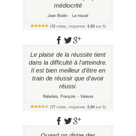
médiocrité
Jean Bodin
−
Le travail
(
12
votes, moyenne:
4,83
sur 5)
Le plaisir de la réussite tient
dans la difficulté à l'atteindre.
Il est bien meilleur d'être en
train de réussir que d'avoir
réussi.
Rabelais, François
−
Valeurs
(
17
votes, moyenne:
3,94
sur 5)
Quand on dirige des