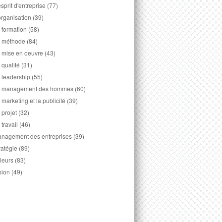
esprit d'entreprise
(77)
organisation
(39)
 formation
(58)
 méthode
(84)
 mise en oeuvre
(43)
 qualité
(31)
 leadership
(55)
 management des hommes
(60)
 marketing et la publicité
(39)
 projet
(32)
 travail
(46)
nagement des entreprises
(39)
ratégie
(89)
leurs
(83)
sion
(49)