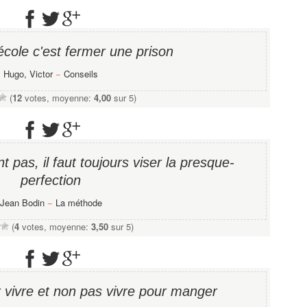
école c'est fermer une prison
Hugo, Victor
−
Conseils
(
12
votes, moyenne:
4,00
sur 5)
t pas, il faut toujours viser la presque-
perfection
Jean Bodin
−
La méthode
(
4
votes, moyenne:
3,50
sur 5)
r vivre et non pas vivre pour manger