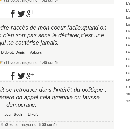
(
12
votes, moyenne:
4,42
sur 5)
L'
L'
La
La
endre l'accès de mon coeur facile;quand on
La
n n'en sort pas sans le déchirer,c'est une
La
qui ne cautérise jamais.
Le
Diderot, Denis
−
Valeurs
Le
Le
(
11
votes, moyenne:
4,45
sur 5)
Le
Le
Ma
St
it se retrouver dans l’intérêt du politique ;
Va
pare on appel cela tyrannie ou fausse
Vi
démocratie.
Jean Bodin
−
Divers
(
2
votes, moyenne:
3,50
sur 5)