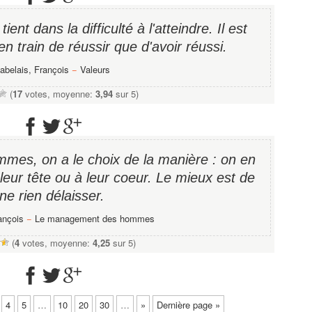
tient dans la difficulté à l'atteindre. Il est
en train de réussir que d'avoir réussi.
abelais, François
−
Valeurs
(
17
votes, moyenne:
3,94
sur 5)
mes, on a le choix de la manière : on en
 leur tête ou à leur coeur. Le mieux est de
ne rien délaisser.
ançois
−
Le management des hommes
(
4
votes, moyenne:
4,25
sur 5)
4
5
…
10
20
30
…
»
Dernière page »