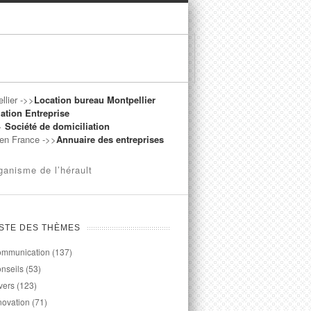
llier ->>
Location bureau Montpellier
ation Entreprise
->
Société de domiciliation
t en France ->>
Annuaire des entreprises
ganisme de l’hérault
ISTE DES THÈMES
mmunication
(137)
nseils
(53)
vers
(123)
novation
(71)