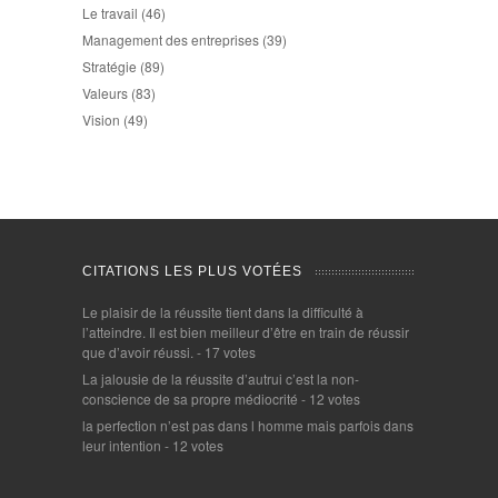
Le travail
(46)
Management des entreprises
(39)
Stratégie
(89)
Valeurs
(83)
Vision
(49)
CITATIONS LES PLUS VOTÉES
Le plaisir de la réussite tient dans la difficulté à
l’atteindre. Il est bien meilleur d’être en train de réussir
que d’avoir réussi.
- 17 votes
La jalousie de la réussite d’autrui c’est la non-
conscience de sa propre médiocrité
- 12 votes
la perfection n’est pas dans l homme mais parfois dans
leur intention
- 12 votes