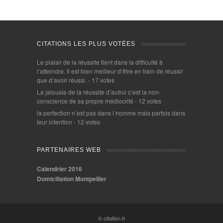
CITATIONS LES PLUS VOTÉES
Le plaisir de la réussite tient dans la difficulté à
l’atteindre. Il est bien meilleur d’être en train de réussir
que d’avoir réussi.
- 17 votes
La jalousie de la réussite d’autrui c’est la non-
conscience de sa propre médiocrité
- 12 votes
la perfection n’est pas dans l homme mais parfois dans
leur intention
- 12 votes
PARTENAIRES WEB
Calendrier 2016
Domiciliation Montpellier
© citation.fr