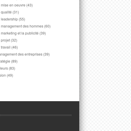
 mise en oeuvre
(43)
 qualité
(31)
 leadership
(55)
 management des hommes
(60)
 marketing et la publicité
(39)
 projet
(32)
 travail
(46)
nagement des entreprises
(39)
ratégie
(89)
leurs
(83)
sion
(49)