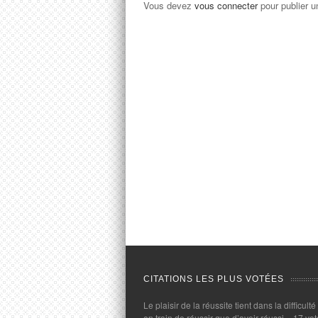
Vous devez
vous connecter
pour publier 
CITATIONS LES PLUS VOTÉES
Le plaisir de la réussite tient dans la difficulté
en train de réussir que d’avoir réussi.
- 17 vot