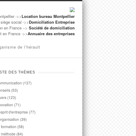
ntpellier ->>
Location bureau Montpellier
 siège social ->>
Domiciliation Entreprise
on en France -->
Société de domiciliation
ut en France ->>
Annuaire des entreprises
ganisme de l’hérault
ISTE DES THÈMES
mmunication
(137)
nseils
(53)
vers
(123)
novation
(71)
esprit d'entreprise
(77)
organisation
(39)
 formation
(58)
 méthode
(84)