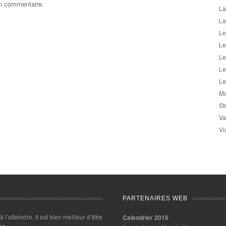
un commentaire.
La
La
Le
Le
Le
Le
Le
Ma
St
Va
Vi
PARTENAIRES WEB
 à l’atteindre. Il est bien meilleur d’être
Calendrier 2016
es