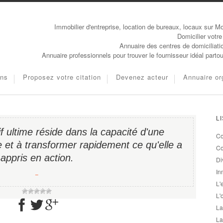
Immobilier d'entreprise, location de bureaux, locaux sur Mo
Domicilier votre
Annuaire des centres de domiciliati
Annuaire professionnels pour trouver le fournisseur idéal parto
ons
Proposez votre citation
Devenez acteur
Annuaire or
L
f ultime réside dans la capacité d'une
Co
 et à transformer rapidement ce qu'elle a
Co
appris en action.
Di
In
−
L'
L'
La
La