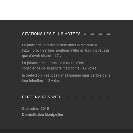
CITATIONS LES PLUS VOTÉES
Le plaisir de la réussite tient dans la difficulté à
l’atteindre. Il est bien meilleur d’être en train de réussir
que d’avoir réussi.
- 17 votes
La jalousie de la réussite d’autrui c’est la non-
conscience de sa propre médiocrité
- 12 votes
la perfection n’est pas dans l homme mais parfois dans
leur intention
- 12 votes
PARTENAIRES WEB
Calendrier 2016
Domiciliation Montpellier