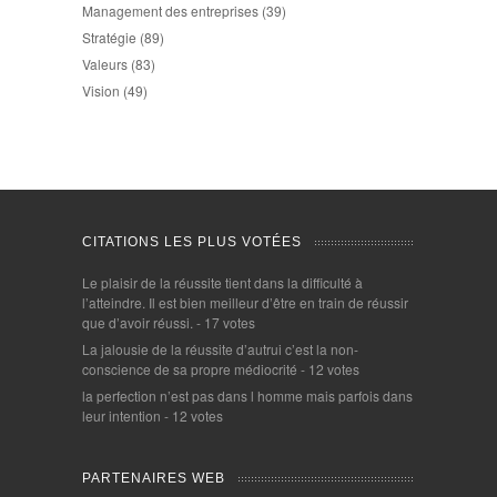
Management des entreprises
(39)
Stratégie
(89)
Valeurs
(83)
Vision
(49)
CITATIONS LES PLUS VOTÉES
Le plaisir de la réussite tient dans la difficulté à
l’atteindre. Il est bien meilleur d’être en train de réussir
que d’avoir réussi.
- 17 votes
La jalousie de la réussite d’autrui c’est la non-
conscience de sa propre médiocrité
- 12 votes
la perfection n’est pas dans l homme mais parfois dans
leur intention
- 12 votes
PARTENAIRES WEB