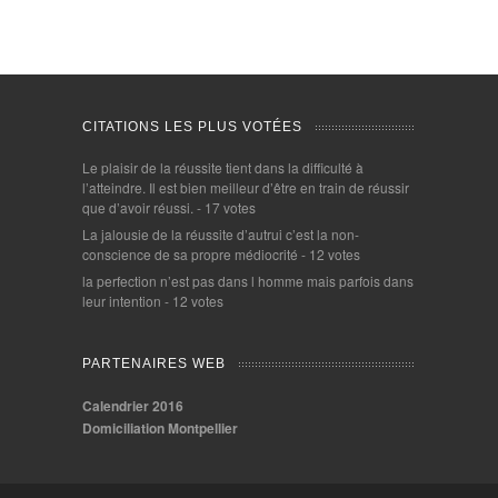
CITATIONS LES PLUS VOTÉES
Le plaisir de la réussite tient dans la difficulté à
l’atteindre. Il est bien meilleur d’être en train de réussir
que d’avoir réussi.
- 17 votes
La jalousie de la réussite d’autrui c’est la non-
conscience de sa propre médiocrité
- 12 votes
la perfection n’est pas dans l homme mais parfois dans
leur intention
- 12 votes
PARTENAIRES WEB
Calendrier 2016
Domiciliation Montpellier