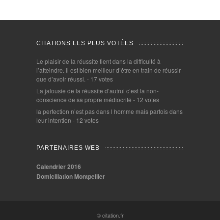
CITATIONS LES PLUS VOTÉES
Le plaisir de la réussite tient dans la difficulté à
l’atteindre. Il est bien meilleur d’être en train de réussir
que d’avoir réussi.
- 17 votes
La jalousie de la réussite d’autrui c’est la non-
conscience de sa propre médiocrité
- 12 votes
la perfection n’est pas dans l homme mais parfois dans
leur intention
- 12 votes
PARTENAIRES WEB
Calendrier 2016
Domiciliation Montpellier
© citation.fr