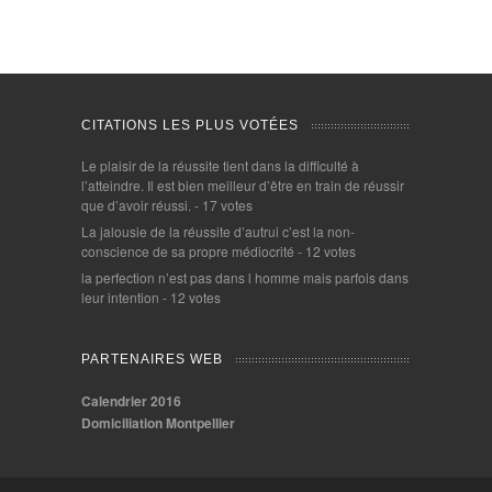
CITATIONS LES PLUS VOTÉES
Le plaisir de la réussite tient dans la difficulté à
l’atteindre. Il est bien meilleur d’être en train de réussir
que d’avoir réussi.
- 17 votes
La jalousie de la réussite d’autrui c’est la non-
conscience de sa propre médiocrité
- 12 votes
la perfection n’est pas dans l homme mais parfois dans
leur intention
- 12 votes
PARTENAIRES WEB
Calendrier 2016
Domiciliation Montpellier