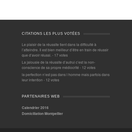
CITATIONS LES PLUS VOTÉES
Le plaisir de la réussite tient dans la difficulté à
l’atteindre. Il est bien meilleur d’être en train de réussir
que d’avoir réussi.
- 17 votes
La jalousie de la réussite d’autrui c’est la non-
conscience de sa propre médiocrité
- 12 votes
la perfection n’est pas dans l homme mais parfois dans
leur intention
- 12 votes
PARTENAIRES WEB
Calendrier 2016
Domiciliation Montpellier