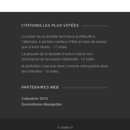
CITATIONS LES PLUS VOTÉES
Le plaisir de la réussite tient dans la difficulté à
l’atteindre. Il est bien meilleur d’être en train de réussir
que d’avoir réussi.
- 17 votes
La jalousie de la réussite d’autrui c’est la non-
conscience de sa propre médiocrité
- 12 votes
la perfection n’est pas dans l homme mais parfois dans
leur intention
- 12 votes
PARTENAIRES WEB
Calendrier 2016
Domiciliation Montpellier
© citation.fr