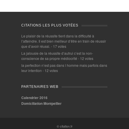
CITATIONS LES PLUS VOTÉES
Le plaisir de la réussite tient dans la difficulté à
l’atteindre. Il est bien meilleur d’être en train de réussir
que d’avoir réussi.
- 17 votes
La jalousie de la réussite d’autrui c’est la non-
conscience de sa propre médiocrité
- 12 votes
la perfection n’est pas dans l homme mais parfois dans
leur intention
- 12 votes
PARTENAIRES WEB
Calendrier 2016
Domiciliation Montpellier
© citation.fr