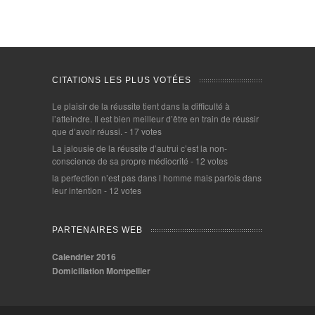
CITATIONS LES PLUS VOTÉES
Le plaisir de la réussite tient dans la difficulté à
l’atteindre. Il est bien meilleur d’être en train de réussir
que d’avoir réussi.
- 17 votes
La jalousie de la réussite d’autrui c’est la non-
conscience de sa propre médiocrité
- 12 votes
la perfection n’est pas dans l homme mais parfois dans
leur intention
- 12 votes
PARTENAIRES WEB
Calendrier 2016
Domiciliation Montpellier