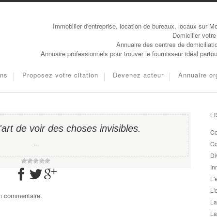
Immobilier d'entreprise, location de bureaux, locaux sur Mo
Domicilier votre
Annuaire des centres de domiciliati
Annuaire professionnels pour trouver le fournisseur idéal parto
ons
Proposez votre citation
Devenez acteur
Annuaire or
L
l'art de voir des choses invisibles.
Co
−
Co
Di
In
L'
L'
un commentaire.
La
La