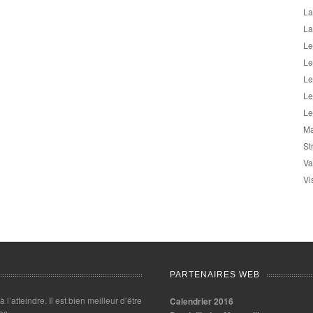
La
La
Le
Le
Le
Le
Le
Ma
St
Va
Vi
PARTENAIRES WEB
 à l’atteindre. Il est bien meilleur d’être
Calendrier 2016
es