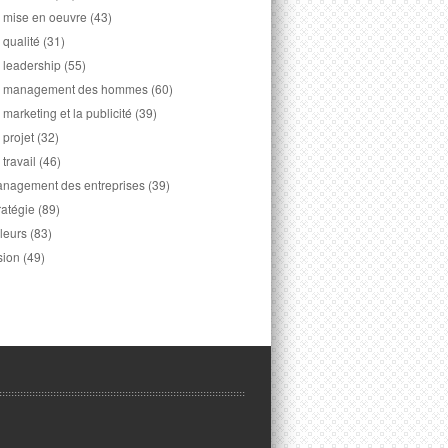
 mise en oeuvre
(43)
 qualité
(31)
 leadership
(55)
 management des hommes
(60)
 marketing et la publicité
(39)
 projet
(32)
 travail
(46)
nagement des entreprises
(39)
ratégie
(89)
leurs
(83)
sion
(49)