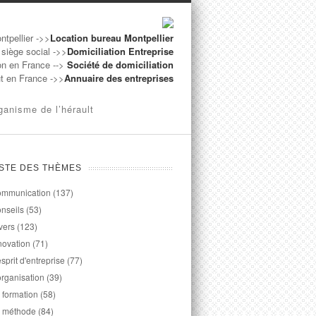
ntpellier ->>
Location bureau Montpellier
 siège social ->>
Domiciliation Entreprise
on en France -->
Société de domiciliation
ut en France ->>
Annuaire des entreprises
ganisme de l’hérault
ISTE DES THÈMES
mmunication
(137)
nseils
(53)
vers
(123)
novation
(71)
esprit d'entreprise
(77)
organisation
(39)
 formation
(58)
 méthode
(84)