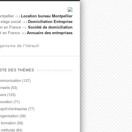
ntpellier ->>
Location bureau Montpellier
 siège social ->>
Domiciliation Entreprise
on en France -->
Société de domiciliation
ut en France ->>
Annuaire des entreprises
ganisme de l’hérault
ISTE DES THÈMES
mmunication
(137)
nseils
(53)
vers
(123)
novation
(71)
esprit d'entreprise
(77)
organisation
(39)
 formation
(58)
 méthode
(84)