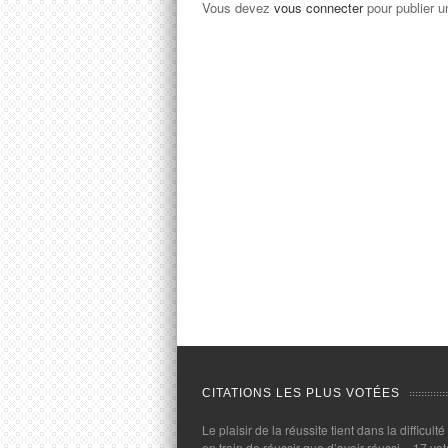
Vous devez
vous connecter
pour publier 
CITATIONS LES PLUS VOTÉES
Le plaisir de la réussite tient dans la difficulté
en train de réussir que d’avoir réussi.
- 17 vot