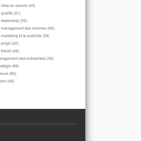
 mise en oeuvre
(43)
 qualité
(31)
 leadership
(55)
 management des hommes
(60)
 marketing et la publicité
(39)
 projet
(32)
 travail
(46)
nagement des entreprises
(39)
ratégie
(89)
leurs
(83)
sion
(49)