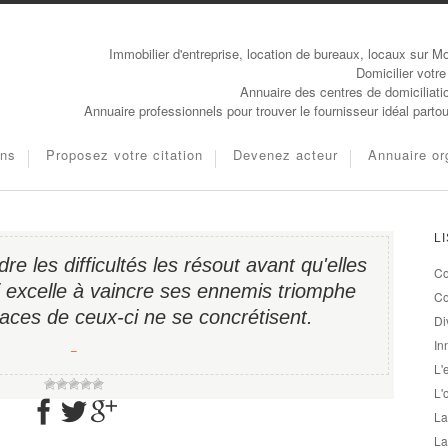
Immobilier d'entreprise, location de bureaux, locaux sur Mo
Domicilier votre
Annuaire des centres de domiciliati
Annuaire professionnels pour trouver le fournisseur idéal parto
ons
Proposez votre citation
Devenez acteur
Annuaire or
L
re les difficultés les résout avant qu'elles
Co
i excelle à vaincre ses ennemis triomphe
Co
aces de ceux-ci ne se concrétisent.
Di
In
−
L'
L'
La
La