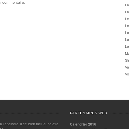
un commentaire.
La
La
Le
Le
Le
Le
Le
Ma
St
Va
Vi
PARTENAIRES WEB
 à l’atteindre. Il est bien meilleur d’être
Calendrier 2016
es