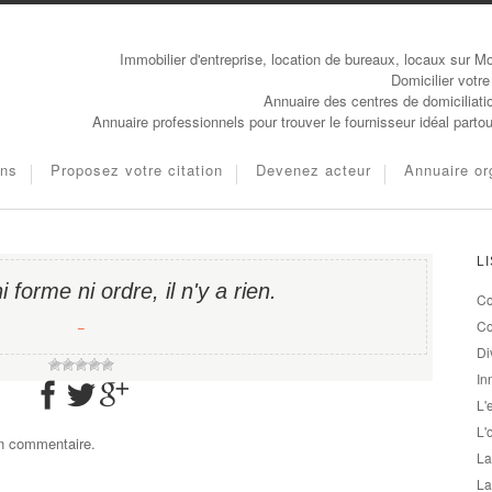
Immobilier d'entreprise, location de bureaux, locaux sur Mo
Domicilier votre
Annuaire des centres de domiciliati
Annuaire professionnels pour trouver le fournisseur idéal parto
ons
Proposez votre citation
Devenez acteur
Annuaire or
L
i forme ni ordre, il n'y a rien.
Co
−
Co
Di
In
L'
L'
un commentaire.
La
La