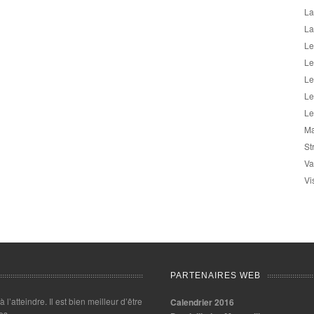
La
La
Le
Le
Le
Le
Le
Ma
St
Va
Vi
PARTENAIRES WEB
 à l’atteindre. Il est bien meilleur d’être
Calendrier 2016
es