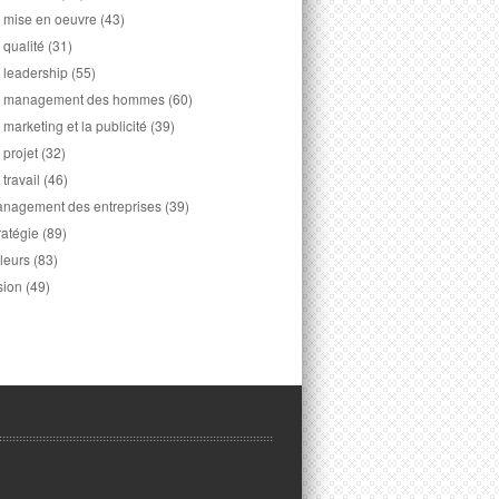
 mise en oeuvre
(43)
 qualité
(31)
 leadership
(55)
 management des hommes
(60)
 marketing et la publicité
(39)
 projet
(32)
 travail
(46)
nagement des entreprises
(39)
ratégie
(89)
leurs
(83)
sion
(49)