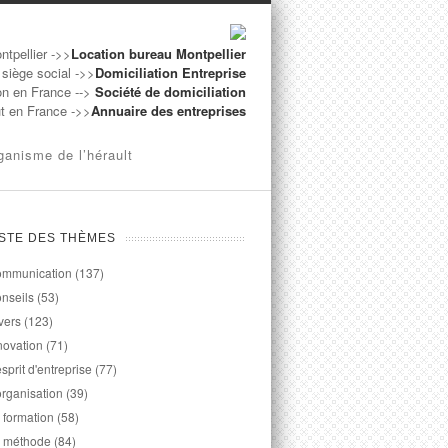
ntpellier ->>
Location bureau Montpellier
 siège social ->>
Domiciliation Entreprise
on en France -->
Société de domiciliation
ut en France ->>
Annuaire des entreprises
ganisme de l’hérault
ISTE DES THÈMES
mmunication
(137)
nseils
(53)
vers
(123)
novation
(71)
esprit d'entreprise
(77)
organisation
(39)
 formation
(58)
 méthode
(84)