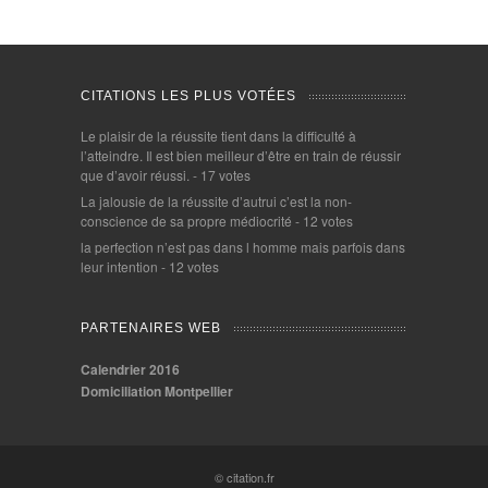
CITATIONS LES PLUS VOTÉES
Le plaisir de la réussite tient dans la difficulté à
l’atteindre. Il est bien meilleur d’être en train de réussir
que d’avoir réussi.
- 17 votes
La jalousie de la réussite d’autrui c’est la non-
conscience de sa propre médiocrité
- 12 votes
la perfection n’est pas dans l homme mais parfois dans
leur intention
- 12 votes
PARTENAIRES WEB
Calendrier 2016
Domiciliation Montpellier
© citation.fr