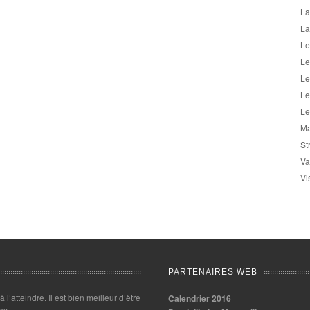
La
La
Le
Le
Le
Le
Le
Ma
St
Va
Vi
PARTENAIRES WEB
 à l’atteindre. Il est bien meilleur d’être
Calendrier 2016
es