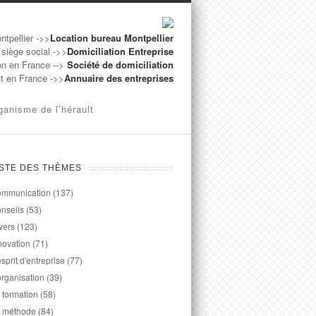
ntpellier ->>
Location bureau Montpellier
 siège social ->>
Domiciliation Entreprise
on en France -->
Société de domiciliation
ut en France ->>
Annuaire des entreprises
ganisme de l’hérault
ISTE DES THÈMES
mmunication
(137)
nseils
(53)
vers
(123)
novation
(71)
esprit d'entreprise
(77)
organisation
(39)
 formation
(58)
 méthode
(84)