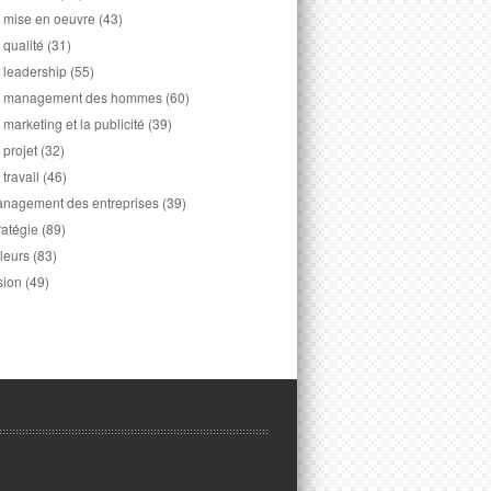
 mise en oeuvre
(43)
 qualité
(31)
 leadership
(55)
 management des hommes
(60)
 marketing et la publicité
(39)
 projet
(32)
 travail
(46)
nagement des entreprises
(39)
ratégie
(89)
leurs
(83)
sion
(49)