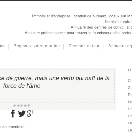
Immobilier d'entreprise, location de bureaux, locaux sur Mo
Domicilier votre
Annuaire des centres de domiciliati
Annuaire professionnels pour trouver le fournisseur idéal parto
ons
Proposez votre citation
Devenez acteur
Annuaire or
L
ce de guerre, mais une vertu qui naît de la
Co
force de l'âme
Co
Di
−
In
L'
L'
La
un commentaire.
La