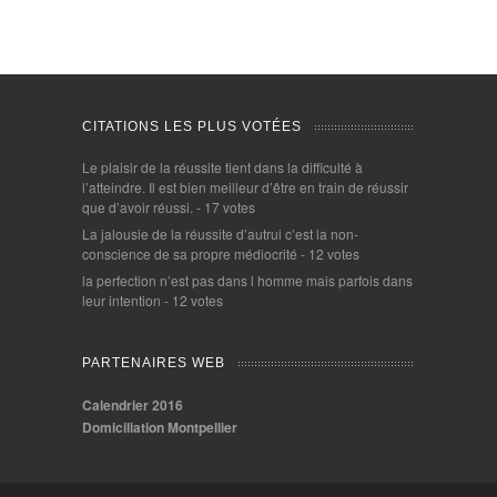
CITATIONS LES PLUS VOTÉES
Le plaisir de la réussite tient dans la difficulté à
l’atteindre. Il est bien meilleur d’être en train de réussir
que d’avoir réussi.
- 17 votes
La jalousie de la réussite d’autrui c’est la non-
conscience de sa propre médiocrité
- 12 votes
la perfection n’est pas dans l homme mais parfois dans
leur intention
- 12 votes
PARTENAIRES WEB
Calendrier 2016
Domiciliation Montpellier