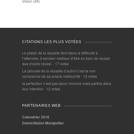
Vision
(49)
CITATIONS LES PLUS VOTÉES
Le plaisir de la réussite tient dans la difficulté à
l’atteindre. Il est bien meilleur d’être en train de réussir
que d’avoir réussi.
- 17 votes
La jalousie de la réussite d’autrui c’est la non-
conscience de sa propre médiocrité
- 12 votes
la perfection n’est pas dans l homme mais parfois dans
leur intention
- 12 votes
PARTENAIRES WEB
Calendrier 2016
Domiciliation Montpellier