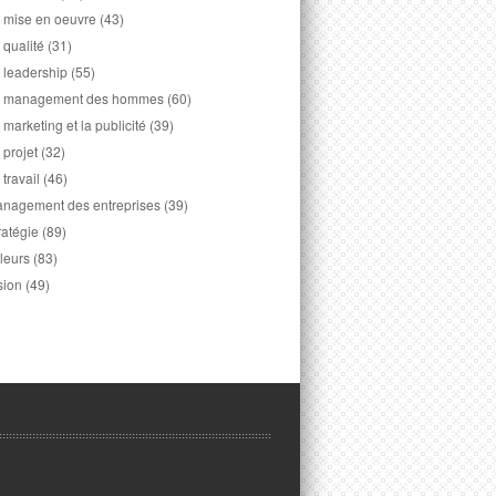
 mise en oeuvre
(43)
 qualité
(31)
 leadership
(55)
 management des hommes
(60)
 marketing et la publicité
(39)
 projet
(32)
 travail
(46)
nagement des entreprises
(39)
ratégie
(89)
leurs
(83)
sion
(49)