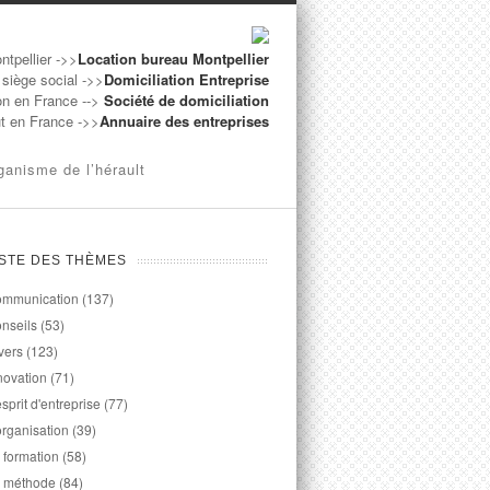
ntpellier ->>
Location bureau Montpellier
 siège social ->>
Domiciliation Entreprise
on en France -->
Société de domiciliation
ut en France ->>
Annuaire des entreprises
ganisme de l’hérault
ISTE DES THÈMES
mmunication
(137)
nseils
(53)
vers
(123)
novation
(71)
esprit d'entreprise
(77)
organisation
(39)
 formation
(58)
 méthode
(84)