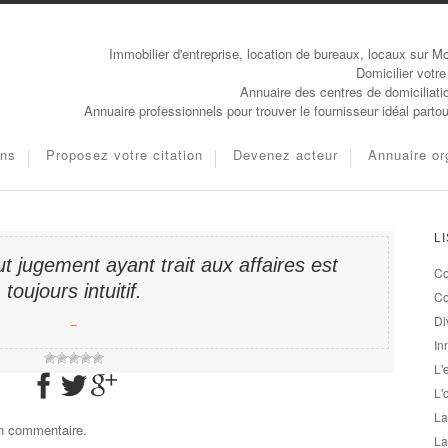
Immobilier d'entreprise, location de bureaux, locaux sur Mo
Domicilier votre
Annuaire des centres de domiciliati
Annuaire professionnels pour trouver le fournisseur idéal parto
ons
Proposez votre citation
Devenez acteur
Annuaire or
L
ut jugement ayant trait aux affaires est
Co
toujours intuitif.
Co
Di
−
In
L'
L'
La
un commentaire.
La