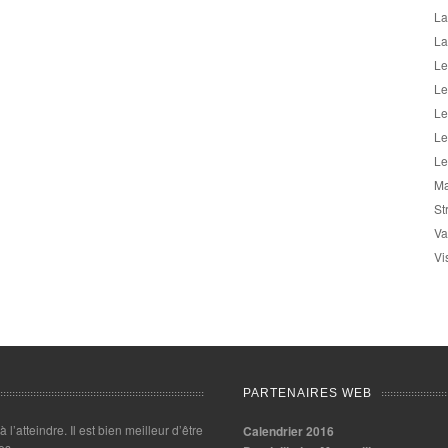
La
La
Le
Le
Le
Le
Le
Ma
St
Va
Vi
PARTENAIRES WEB
 à l’atteindre. Il est bien meilleur d’être
Calendrier 2016
es