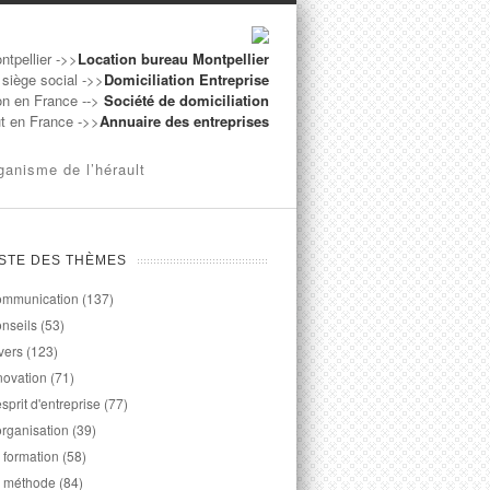
ntpellier ->>
Location bureau Montpellier
 siège social ->>
Domiciliation Entreprise
on en France -->
Société de domiciliation
ut en France ->>
Annuaire des entreprises
ganisme de l’hérault
ISTE DES THÈMES
mmunication
(137)
nseils
(53)
vers
(123)
novation
(71)
esprit d'entreprise
(77)
organisation
(39)
 formation
(58)
 méthode
(84)