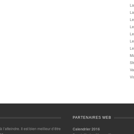
La
La
Le
Le
Le
Le
Le
Ma
St
Va
Vi
PARTENAIRES WEB
 à l’atteindre. Il est bien meilleur d’être
Calendrier 2016
es