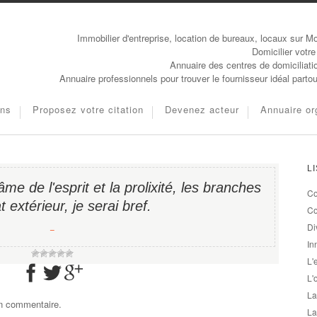
Immobilier d'entreprise, location de bureaux, locaux sur Mo
Domicilier votre
Annuaire des centres de domiciliati
Annuaire professionnels pour trouver le fournisseur idéal parto
ons
Proposez votre citation
Devenez acteur
Annuaire or
L
âme de l'esprit et la prolixité, les branches
Co
at extérieur, je serai bref.
Co
Di
−
In
L'
L'
La
un commentaire.
La