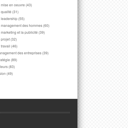
 mise en oeuvre
(43)
 qualité
(31)
 leadership
(55)
 management des hommes
(60)
 marketing et la publicité
(39)
 projet
(32)
 travail
(46)
nagement des entreprises
(39)
ratégie
(89)
leurs
(83)
sion
(49)