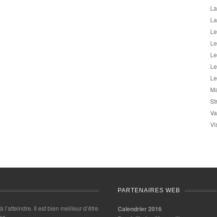
La
La
Le
Le
Le
Le
Le
Ma
St
Va
Vi
PARTENAIRES WEB
 à l’atteindre. Il est bien meilleur d’être
Calendrier 2016
es