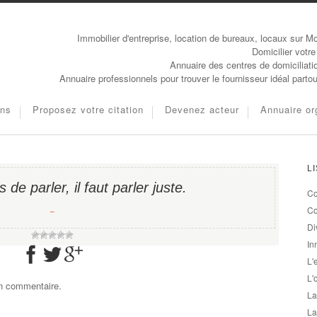
Immobilier d'entreprise, location de bureaux, locaux sur Mo
Domicilier votre
Annuaire des centres de domiciliati
Annuaire professionnels pour trouver le fournisseur idéal parto
ons
Proposez votre citation
Devenez acteur
Annuaire or
L
as de parler, il faut parler juste.
Co
−
Co
Di
In
L'
L'
un commentaire.
La
La