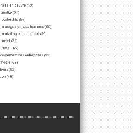
 mise en oeuvre
(43)
 qualité
(31)
 leadership
(55)
 management des hommes
(60)
 marketing et la publicité
(39)
 projet
(32)
 travail
(46)
nagement des entreprises
(39)
ratégie
(89)
leurs
(83)
sion
(49)