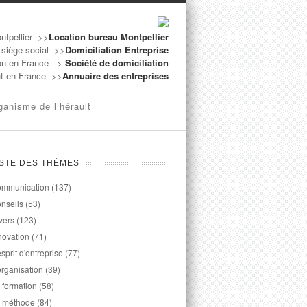
ntpellier ->>
Location bureau Montpellier
 siège social ->>
Domiciliation Entreprise
on en France -->
Société de domiciliation
ut en France ->>
Annuaire des entreprises
ganisme de l’hérault
ISTE DES THÈMES
mmunication
(137)
nseils
(53)
vers
(123)
novation
(71)
esprit d'entreprise
(77)
organisation
(39)
 formation
(58)
 méthode
(84)