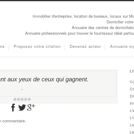
Immobilier d'entreprise, location de bureaux, locaux sur Mo
Domicilier votre
Annuaire des centres de domiciliati
Annuaire professionnels pour trouver le fournisseur idéal parto
ons
Proposez votre citation
Devenez acteur
Annuaire or
L
ant aux yeux de ceux qui gagnent.
Co
−
Co
Di
In
L'
L'
un commentaire.
La
La