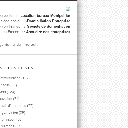
ntpellier ->>
Location bureau Montpellier
 siège social ->>
Domiciliation Entreprise
on en France -->
Société de domiciliation
ut en France ->>
Annuaire des entreprises
ganisme de l’hérault
ISTE DES THÈMES
mmunication
(137)
nseils
(53)
vers
(123)
novation
(71)
esprit d'entreprise
(77)
organisation
(39)
 formation
(58)
 méthode
(84)