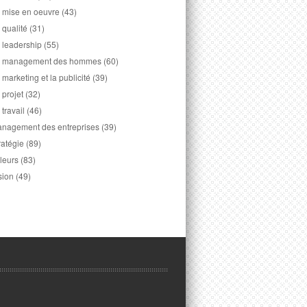
 mise en oeuvre
(43)
 qualité
(31)
 leadership
(55)
 management des hommes
(60)
 marketing et la publicité
(39)
 projet
(32)
 travail
(46)
nagement des entreprises
(39)
ratégie
(89)
leurs
(83)
sion
(49)