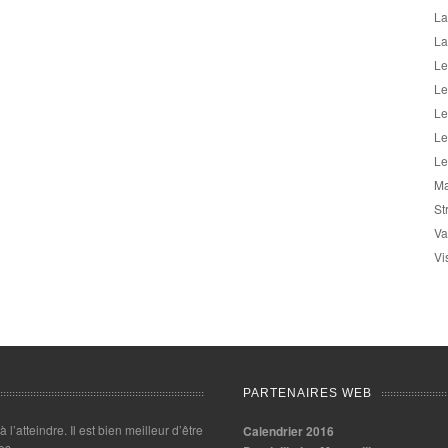
La
La
Le
Le
Le
Le
Le
Ma
St
Va
Vi
PARTENAIRES WEB
 à l’atteindre. Il est bien meilleur d’être
Calendrier 2016
es