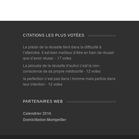
CITATIONS LES PLUS VOTÉES
Le plaisir de la réussite tient dans la difficulté à
l’atteindre. Il est bien meilleur d’être en train de réussir
que d’avoir réussi.
- 17 votes
La jalousie de la réussite d’autrui c’est la non-
conscience de sa propre médiocrité
- 12 votes
la perfection n’est pas dans l homme mais parfois dans
leur intention
- 12 votes
PARTENAIRES WEB
Calendrier 2016
Domiciliation Montpellier