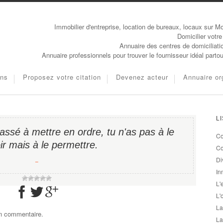
Immobilier d'entreprise, location de bureaux, locaux sur Mo
Domicilier votre
Annuaire des centres de domiciliati
Annuaire professionnels pour trouver le fournisseur idéal parto
ons
Proposez votre citation
Devenez acteur
Annuaire or
L
assé à mettre en ordre, tu n'as pas à le
Co
ir mais à le permettre.
Co
Di
−
In
L'
L'
La
un commentaire.
La