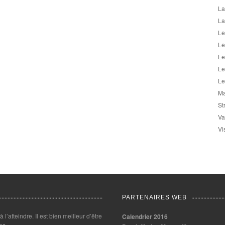
La
La
Le
Le
Le
Le
Le
Ma
St
Va
Vi
PARTENAIRES WEB
 à l’atteindre. Il est bien meilleur d’être
Calendrier 2016
es