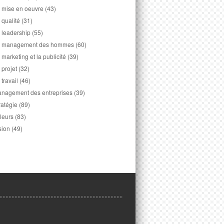
 mise en oeuvre
(43)
 qualité
(31)
 leadership
(55)
 management des hommes
(60)
 marketing et la publicité
(39)
 projet
(32)
 travail
(46)
nagement des entreprises
(39)
ratégie
(89)
leurs
(83)
sion
(49)