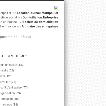
ntpellier ->>
Location bureau Montpellier
 siège social ->>
Domiciliation Entreprise
on en France -->
Société de domiciliation
ut en France ->>
Annuaire des entreprises
ganisme de l’hérault
ISTE DES THÈMES
mmunication
(137)
nseils
(53)
vers
(123)
novation
(71)
esprit d'entreprise
(77)
organisation
(39)
 formation
(58)
 méthode
(84)