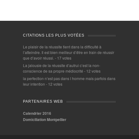
CITATIONS LES PLUS VOTÉES
Le plaisir de la réussite tient dans la difficulté à
l’atteindre. Il est bien meilleur d’être en train de réussir
que d’avoir réussi.
- 17 votes
La jalousie de la réussite d’autrui c’est la non-
conscience de sa propre médiocrité
- 12 votes
la perfection n’est pas dans l homme mais parfois dans
leur intention
- 12 votes
PARTENAIRES WEB
Calendrier 2016
Domiciliation Montpellier