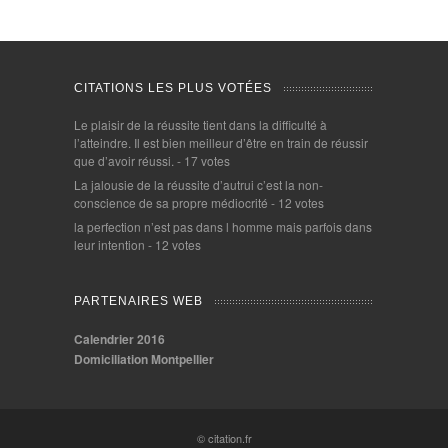
CITATIONS LES PLUS VOTÉES
Le plaisir de la réussite tient dans la difficulté à
l’atteindre. Il est bien meilleur d’être en train de réussir
que d’avoir réussi.
- 17 votes
La jalousie de la réussite d’autrui c’est la non-
conscience de sa propre médiocrité
- 12 votes
la perfection n’est pas dans l homme mais parfois dans
leur intention
- 12 votes
PARTENAIRES WEB
Calendrier 2016
Domiciliation Montpellier
© citation.fr