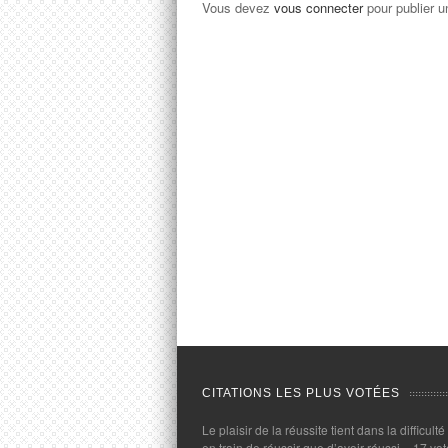
Vous devez
vous connecter
pour publier 
CITATIONS LES PLUS VOTÉES
Le plaisir de la réussite tient dans la difficulté
en train de réussir que d’avoir réussi.
- 17 vot