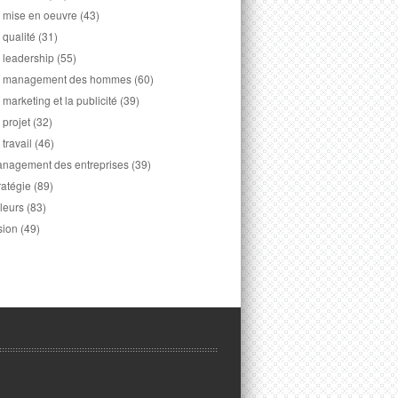
 mise en oeuvre
(43)
 qualité
(31)
 leadership
(55)
 management des hommes
(60)
 marketing et la publicité
(39)
 projet
(32)
 travail
(46)
nagement des entreprises
(39)
ratégie
(89)
leurs
(83)
sion
(49)