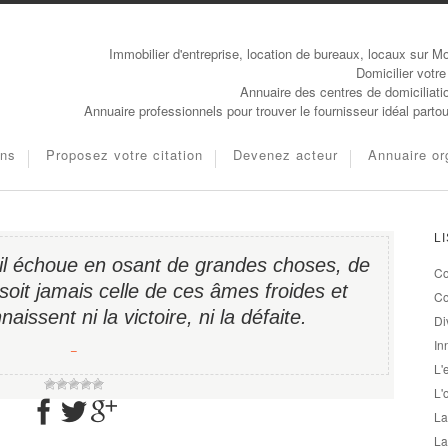
Immobilier d'entreprise, location de bureaux, locaux sur Mo
Domicilier votre
Annuaire des centres de domiciliati
Annuaire professionnels pour trouver le fournisseur idéal parto
ons
Proposez votre citation
Devenez acteur
Annuaire or
L
 il échoue en osant de grandes choses, de
Co
soit jamais celle de ces âmes froides et
Co
aissent ni la victoire, ni la défaite.
Di
In
−
L'
L'
La
La