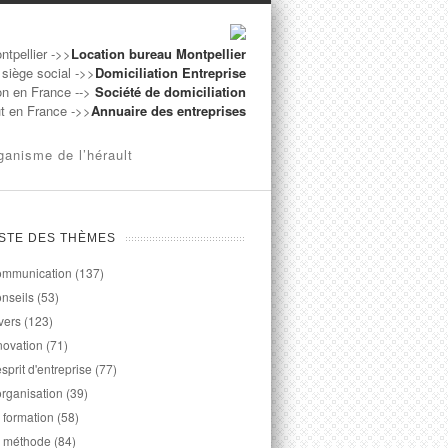
ntpellier ->>
Location bureau Montpellier
 siège social ->>
Domiciliation Entreprise
on en France -->
Société de domiciliation
ut en France ->>
Annuaire des entreprises
ganisme de l’hérault
ISTE DES THÈMES
mmunication
(137)
nseils
(53)
vers
(123)
novation
(71)
esprit d'entreprise
(77)
organisation
(39)
 formation
(58)
 méthode
(84)