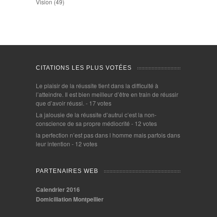
Vision
(49)
CITATIONS LES PLUS VOTÉES
Le plaisir de la réussite tient dans la difficulté à
l’atteindre. Il est bien meilleur d’être en train de réussir
que d’avoir réussi.
- 17 votes
La jalousie de la réussite d’autrui c’est la non-
conscience de sa propre médiocrité
- 12 votes
la perfection n’est pas dans l homme mais parfois dans
leur intention
- 12 votes
PARTENAIRES WEB
Calendrier 2016
Domiciliation Montpellier