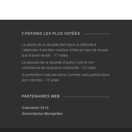
CITATIONS LES PLUS VOTÉES
Le plaisir de la réussite tient dans la difficulté à
l’atteindre. Il est bien meilleur d’être en train de réussir
que d’avoir réussi.
- 17 votes
La jalousie de la réussite d’autrui c’est la non-
conscience de sa propre médiocrité
- 12 votes
la perfection n’est pas dans l homme mais parfois dans
leur intention
- 12 votes
PARTENAIRES WEB
Calendrier 2016
Domiciliation Montpellier