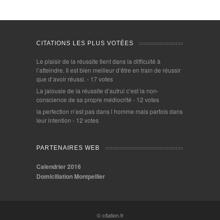
CITATIONS LES PLUS VOTÉES
Le plaisir de la réussite tient dans la difficulté à
l’atteindre. Il est bien meilleur d’être en train de réussir
que d’avoir réussi.
- 17 votes
La jalousie de la réussite d’autrui c’est la non-
conscience de sa propre médiocrité
- 12 votes
la perfection n’est pas dans l homme mais parfois dans
leur intention
- 12 votes
PARTENAIRES WEB
Calendrier 2016
Domiciliation Montpellier
© citation.fr