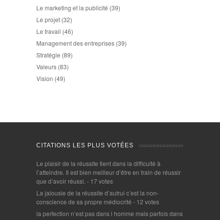
Le marketing et la publicité
(39)
Le projet
(32)
Le travail
(46)
Management des entreprises
(39)
Stratégie
(89)
Valeurs
(83)
Vision
(49)
CITATIONS LES PLUS VOTÉES
Le plaisir de la réussite tient dans la difficulté à
l’atteindre. Il est bien meilleur d’être en train de réussir
que d’avoir réussi.
- 17 votes
La jalousie de la réussite d’autrui c’est la non-
conscience de sa propre médiocrité
- 12 votes
la perfection n’est pas dans l homme mais parfois dans