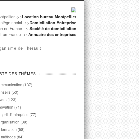
ntpellier ->>
Location bureau Montpellier
 siège social ->>
Domiciliation Entreprise
on en France -->
Société de domiciliation
ut en France ->>
Annuaire des entreprises
ganisme de l’hérault
ISTE DES THÈMES
mmunication
(137)
nseils
(53)
vers
(123)
novation
(71)
esprit d'entreprise
(77)
organisation
(39)
 formation
(58)
 méthode
(84)