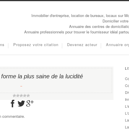
Immobilier d'entreprise, location de bureaux, locaux sur Mo
Domicilier votre
Annuaire des centres de domiciliati
Annuaire professionnels pour trouver le fournisseur idéal parto
ons
Proposez votre citation
Devenez acteur
Annuaire or
L
forme la plus saine de la lucidité
Co
−
Co
Di
In
L'
L'
un commentaire.
La
La