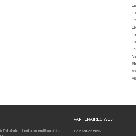
La
La
Le
Le
Le
Le
Le
Ma
St
Va
Vi
PARTENAIRES WEB
 à l’atteindre. Il est bien meilleur d’être
Calendrier 2016
es