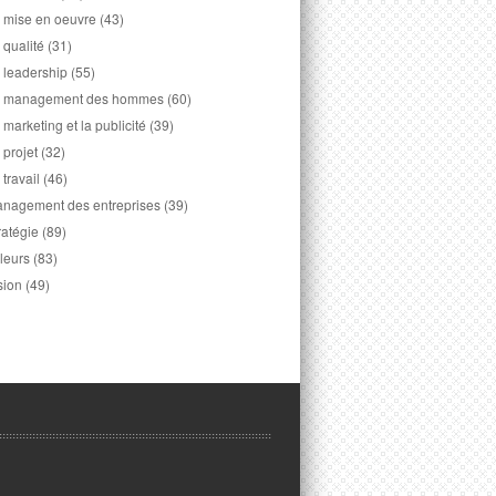
 mise en oeuvre
(43)
 qualité
(31)
 leadership
(55)
 management des hommes
(60)
 marketing et la publicité
(39)
 projet
(32)
 travail
(46)
nagement des entreprises
(39)
ratégie
(89)
leurs
(83)
sion
(49)