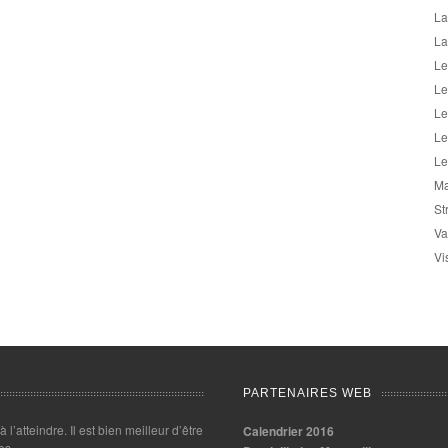
La
La
Le
Le
Le
Le
Le
Ma
St
Va
Vi
PARTENAIRES WEB
 à l’atteindre. Il est bien meilleur d’être
Calendrier 2016
es