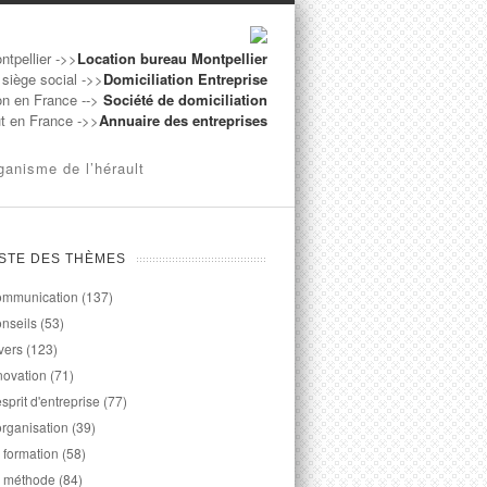
ntpellier ->>
Location bureau Montpellier
 siège social ->>
Domiciliation Entreprise
on en France -->
Société de domiciliation
ut en France ->>
Annuaire des entreprises
ganisme de l’hérault
ISTE DES THÈMES
mmunication
(137)
nseils
(53)
vers
(123)
novation
(71)
esprit d'entreprise
(77)
organisation
(39)
 formation
(58)
 méthode
(84)