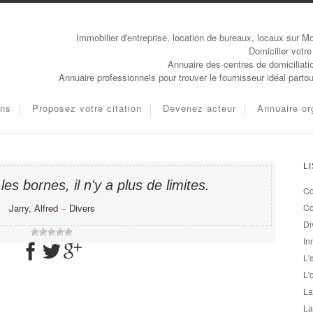
Immobilier d'entreprise, location de bureaux, locaux sur Mo
Domicilier votre
Annuaire des centres de domiciliati
Annuaire professionnels pour trouver le fournisseur idéal parto
ons
Proposez votre citation
Devenez acteur
Annuaire or
L
s bornes, il n'y a plus de limites.
Co
Jarry, Alfred
−
Divers
Co
Di
In
L'
L'
La
La