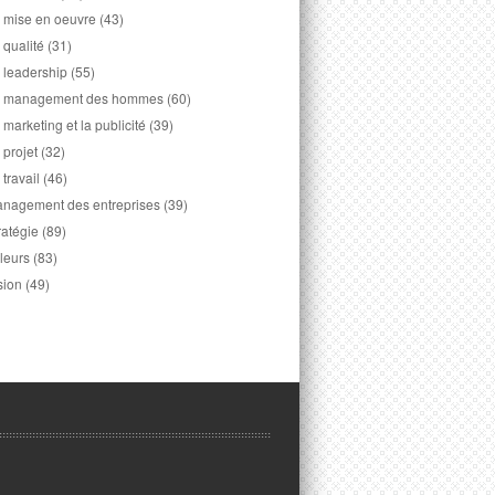
 mise en oeuvre
(43)
 qualité
(31)
 leadership
(55)
 management des hommes
(60)
 marketing et la publicité
(39)
 projet
(32)
 travail
(46)
nagement des entreprises
(39)
ratégie
(89)
leurs
(83)
sion
(49)