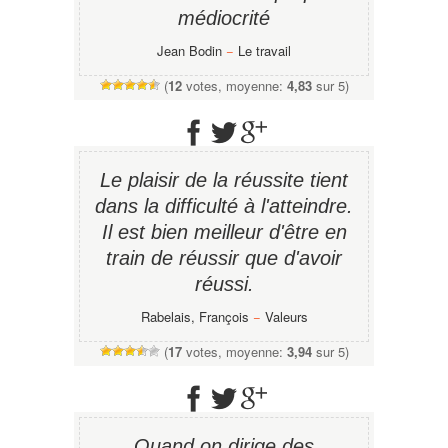
médiocrité
Jean Bodin
−
Le travail
(
12
votes, moyenne:
4,83
sur 5)
Le plaisir de la réussite tient
dans la difficulté à l'atteindre.
Il est bien meilleur d'être en
train de réussir que d'avoir
réussi.
Rabelais, François
−
Valeurs
(
17
votes, moyenne:
3,94
sur 5)
Quand on dirige des