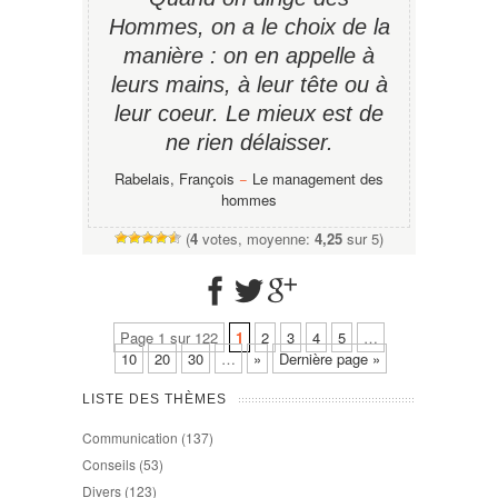
Hommes, on a le choix de la
manière : on en appelle à
leurs mains, à leur tête ou à
leur coeur. Le mieux est de
ne rien délaisser.
Rabelais, François
−
Le management des
hommes
(
4
votes, moyenne:
4,25
sur 5)
Page 1 sur 122
1
2
3
4
5
…
10
20
30
…
»
Dernière page »
LISTE DES THÈMES
Communication
(137)
Conseils
(53)
Divers
(123)