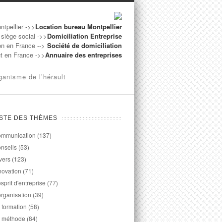
ntpellier ->>
Location bureau Montpellier
 siège social ->>
Domiciliation Entreprise
on en France -->
Société de domiciliation
ut en France ->>
Annuaire des entreprises
ganisme de l’hérault
ISTE DES THÈMES
mmunication
(137)
nseils
(53)
vers
(123)
novation
(71)
esprit d'entreprise
(77)
organisation
(39)
 formation
(58)
 méthode
(84)