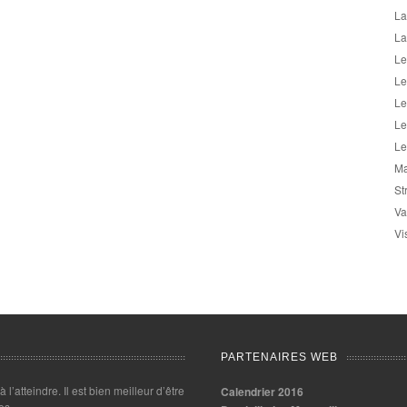
La
La
Le
Le
Le
Le
Le
Ma
St
Va
Vi
PARTENAIRES WEB
 à l’atteindre. Il est bien meilleur d’être
Calendrier 2016
es