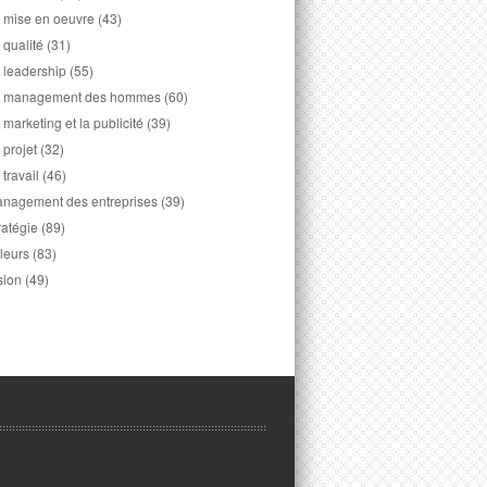
 mise en oeuvre
(43)
 qualité
(31)
 leadership
(55)
 management des hommes
(60)
 marketing et la publicité
(39)
 projet
(32)
 travail
(46)
nagement des entreprises
(39)
ratégie
(89)
leurs
(83)
sion
(49)