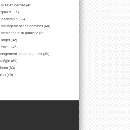
 mise en oeuvre
(43)
 qualité
(31)
 leadership
(55)
 management des hommes
(60)
 marketing et la publicité
(39)
 projet
(32)
 travail
(46)
nagement des entreprises
(39)
ratégie
(89)
leurs
(83)
sion
(49)