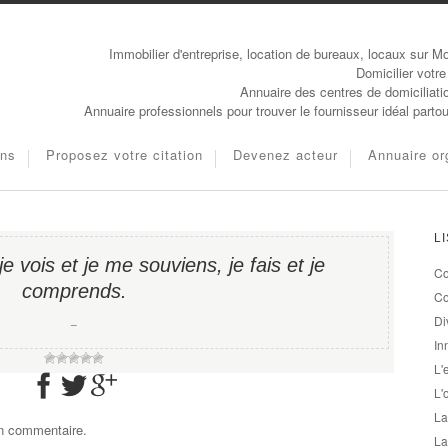
Immobilier d'entreprise, location de bureaux, locaux sur Mo
Domicilier votre
Annuaire des centres de domiciliati
Annuaire professionnels pour trouver le fournisseur idéal parto
ons
Proposez votre citation
Devenez acteur
Annuaire or
L
 je vois et je me souviens, je fais et je
Co
comprends.
Co
Di
−
In
L'
L'
La
un commentaire.
La