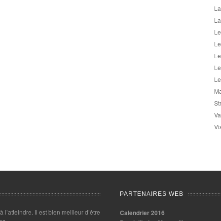
La
La
Le
Le
Le
Le
Le
Ma
St
Va
Vi
PARTENAIRES WEB
 à l’atteindre. Il est bien meilleur d’être
Calendrier 2016
es