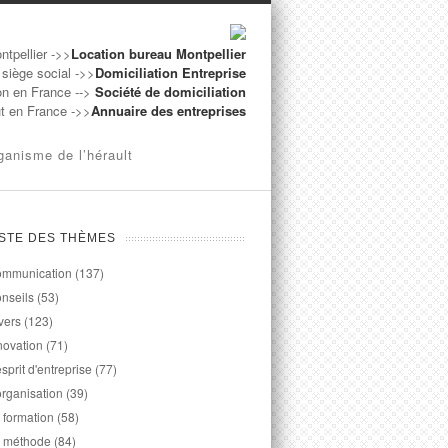
ntpellier ->>
Location bureau Montpellier
 siège social ->>
Domiciliation Entreprise
on en France -->
Société de domiciliation
ut en France ->>
Annuaire des entreprises
ganisme de l’hérault
ISTE DES THÈMES
mmunication
(137)
nseils
(53)
vers
(123)
novation
(71)
esprit d'entreprise
(77)
organisation
(39)
 formation
(58)
 méthode
(84)