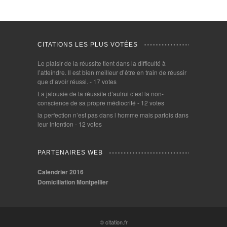
CITATIONS LES PLUS VOTÉES
Le plaisir de la réussite tient dans la difficulté à
l’atteindre. Il est bien meilleur d’être en train de réussir
que d’avoir réussi.
- 17 votes
La jalousie de la réussite d’autrui c’est la non-
conscience de sa propre médiocrité
- 12 votes
la perfection n’est pas dans l homme mais parfois dans
leur intention
- 12 votes
PARTENAIRES WEB
Calendrier 2016
Domiciliation Montpellier
© citation.fr