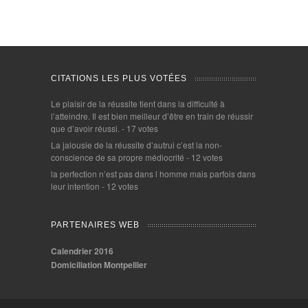
CITATIONS LES PLUS VOTÉES
Le plaisir de la réussite tient dans la difficulté à
l’atteindre. Il est bien meilleur d’être en train de réussir
que d’avoir réussi.
- 17 votes
La jalousie de la réussite d’autrui c’est la non-
conscience de sa propre médiocrité
- 12 votes
la perfection n’est pas dans l homme mais parfois dans
leur intention
- 12 votes
PARTENAIRES WEB
Calendrier 2016
Domiciliation Montpellier