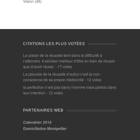
Vision
(49)
CITATIONS LES PLUS VOTÉES
Le plaisir de la réussite tient dans la difficulté à
l’atteindre. Il est bien meilleur d’être en train de réussir
que d’avoir réussi.
- 17 votes
La jalousie de la réussite d’autrui c’est la non-
conscience de sa propre médiocrité
- 12 votes
la perfection n’est pas dans l homme mais parfois dans
leur intention
- 12 votes
PARTENAIRES WEB
Calendrier 2016
Domiciliation Montpellier