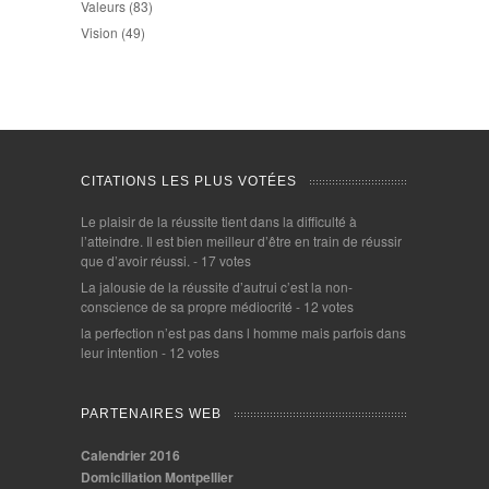
Valeurs
(83)
Vision
(49)
CITATIONS LES PLUS VOTÉES
Le plaisir de la réussite tient dans la difficulté à
l’atteindre. Il est bien meilleur d’être en train de réussir
que d’avoir réussi.
- 17 votes
La jalousie de la réussite d’autrui c’est la non-
conscience de sa propre médiocrité
- 12 votes
la perfection n’est pas dans l homme mais parfois dans
leur intention
- 12 votes
PARTENAIRES WEB
Calendrier 2016
Domiciliation Montpellier