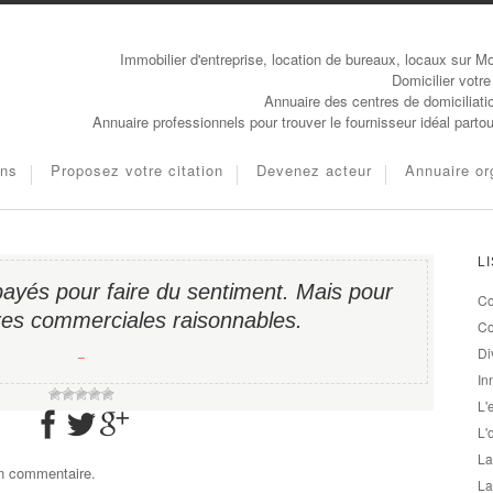
Immobilier d'entreprise, location de bureaux, locaux sur Mo
Domicilier votre
Annuaire des centres de domiciliati
Annuaire professionnels pour trouver le fournisseur idéal parto
ons
Proposez votre citation
Devenez acteur
Annuaire or
L
yés pour faire du sentiment. Mais pour
Co
ires commerciales raisonnables.
Co
Di
−
In
L'
L'
La
un commentaire.
La