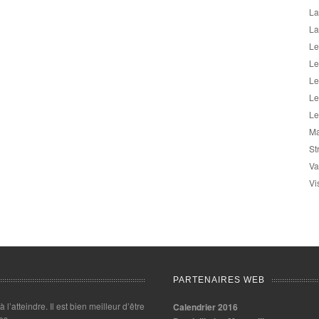
La
La
Le
Le
Le
Le
Le
Ma
St
Va
Vi
PARTENAIRES WEB
 à l’atteindre. Il est bien meilleur d’être
Calendrier 2016
es