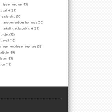
 mise en oeuvre
(43)
 qualité
(31)
 leadership
(55)
 management des hommes
(60)
 marketing et la publicité
(39)
 projet
(32)
 travail
(46)
nagement des entreprises
(39)
ratégie
(89)
leurs
(83)
sion
(49)