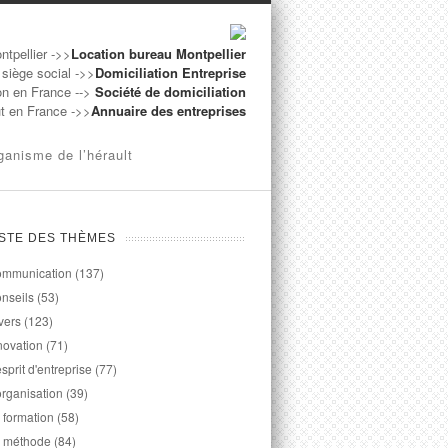
ntpellier ->>
Location bureau Montpellier
 siège social ->>
Domiciliation Entreprise
on en France -->
Société de domiciliation
ut en France ->>
Annuaire des entreprises
ganisme de l’hérault
ISTE DES THÈMES
mmunication
(137)
nseils
(53)
vers
(123)
novation
(71)
esprit d'entreprise
(77)
organisation
(39)
 formation
(58)
 méthode
(84)