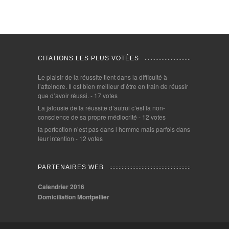
CITATIONS LES PLUS VOTÉES
Le plaisir de la réussite tient dans la difficulté à
l’atteindre. Il est bien meilleur d’être en train de réussir
que d’avoir réussi.
- 17 votes
La jalousie de la réussite d’autrui c’est la non-
conscience de sa propre médiocrité
- 12 votes
la perfection n’est pas dans l homme mais parfois dans
leur intention
- 12 votes
PARTENAIRES WEB
Calendrier 2016
Domiciliation Montpellier